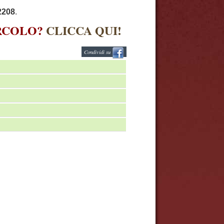
2208
.
IRCOLO?
CLICCA QUI!
Condividi su