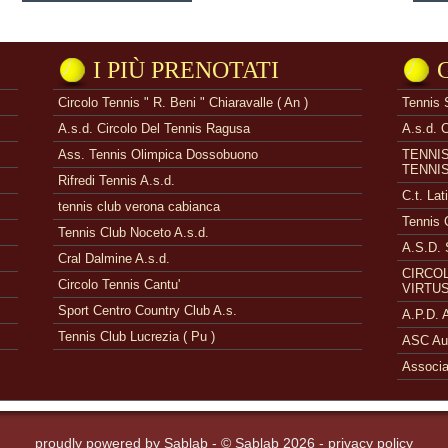
I PIÙ PRENOTATI
Circolo Tennis " R. Beni " Chiaravalle ( An )
Tennis 
A.s.d. Circolo Del Tennis Ragusa
A.s.d. 
Ass. Tennis Olimpica Dossobuono
TENNI
TENNI
Rifredi Tennis A.s.d.
C.t. Lat
tennis club verona cabianca
Tennis 
Tennis Club Noceto A.s.d.
A.S.D. 
Cral Dalmine A.s.d.
CIRCOL
Circolo Tennis Cantu'
VIRTUS
Sport Centro Country Club A.s.
A.P.D.
Tennis Club Lucrezia ( Pu )
ASC Aue
Associa
proudly powered by
Sablab
- © Sablab 2026 -
privacy policy