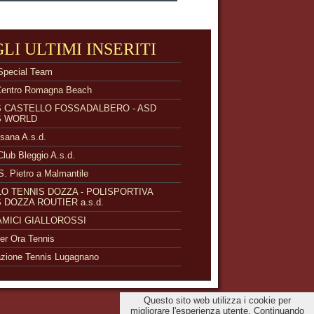
GLI ULTIMI INSERITI
Special Team
Centro Romagna Beach
S CASTELLO FOSSADALBERO - ASD
S WORLD
isana A.s.d.
Club Bleggio A.s.d.
S. Pietro a Malmantile
O TENNIS DOZZA - POLISPORTIVA
 DOZZA ROUTIER a.s.d.
 AMICI GIALLOROSSI
r Ora Tennis
zione Tennis Lugagnano
Questo sito web utilizza i cookie per
migliorare l'esperienza utente. Continuando