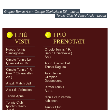
Gruppo Tennis A.s.r. Campo D'aviazione Dil. - Lucca
Tennis Club "il Valico" Ads - Lucca
I PIÙ
I PIÙ
VISTI
PRENOTATI
Nuovo Tennis
Circolo Tennis " R.
Sant'agnese
Beni " Chiaravalle (
An )
Circolo Tennis Le
Querce Ass. Dil.
A.s.d. Circolo Del
Tennis Ragusa
Circolo Tennis " R.
Beni " Chiaravalle (
Ass. Tennis
An )
Olimpica
Dossobuono
A.s.d. Match Ball
Rifredi Tennis
A.s.t.d. L'olimpica
A.s.d.
Tennis Apua
tennis club verona
cabianca
Tennis Club
Ippolito Nievo
Tennis Club
A.s.d.