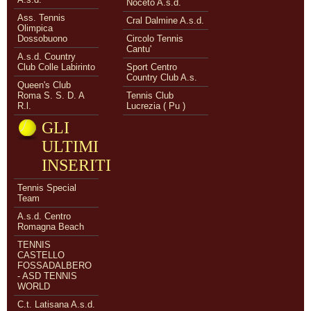
Noceto A.s.d.
Ass. Tennis
Cral Dalmine A.s.d.
Olimpica
Dossobuono
Circolo Tennis
Cantu'
A.s.d. Country
Club Colle Labirinto
Sport Centro
Country Club A.s.
Queen's Club
Roma S. S. D. A
Tennis Club
R.l.
Lucrezia ( Pu )
GLI
ULTIMI
INSERITI
Tennis Special
Team
A.s.d. Centro
Romagna Beach
TENNIS
CASTELLO
FOSSADALBERO
- ASD TENNIS
WORLD
C.t. Latisana A.s.d.