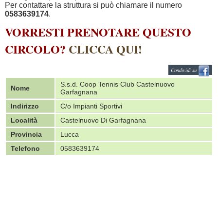
Per contattare la struttura si può chiamare il numero
0583639174
.
VORRESTI PRENOTARE QUESTO
CIRCOLO?
CLICCA QUI!
Condividi su
S.s.d. Coop Tennis Club Castelnuovo
Nome
Garfagnana
Indirizzo
C/o Impianti Sportivi
Località
Castelnuovo Di Garfagnana
Provincia
Lucca
Telefono
0583639174