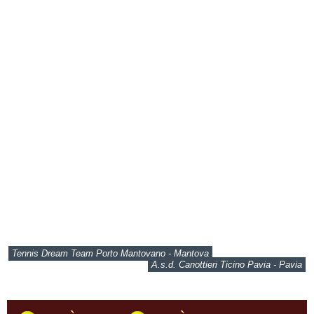
Tennis Dream Team Porto Mantovano - Mantova
A.s.d. Canottieri Ticino Pavia - Pavia