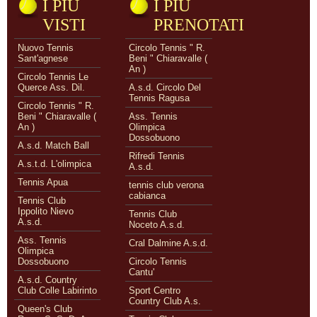
I PIÙ
I PIÙ
VISTI
PRENOTATI
Nuovo Tennis
Circolo Tennis " R.
Sant'agnese
Beni " Chiaravalle (
An )
Circolo Tennis Le
Querce Ass. Dil.
A.s.d. Circolo Del
Tennis Ragusa
Circolo Tennis " R.
Beni " Chiaravalle (
Ass. Tennis
An )
Olimpica
Dossobuono
A.s.d. Match Ball
Rifredi Tennis
A.s.t.d. L'olimpica
A.s.d.
Tennis Apua
tennis club verona
cabianca
Tennis Club
Ippolito Nievo
Tennis Club
A.s.d.
Noceto A.s.d.
Ass. Tennis
Cral Dalmine A.s.d.
Olimpica
Dossobuono
Circolo Tennis
Cantu'
A.s.d. Country
Club Colle Labirinto
Sport Centro
Country Club A.s.
Queen's Club