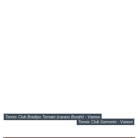
Tennis Club Bradipo Ternate (varano Borghi) - Varese
Tennis Club Gemonio - Varese