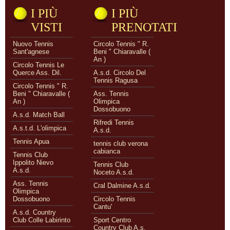
I PIÙ
I PIÙ
VISTI
PRENOTATI
Nuovo Tennis
Circolo Tennis " R.
Sant'agnese
Beni " Chiaravalle (
An )
Circolo Tennis Le
Querce Ass. Dil.
A.s.d. Circolo Del
Tennis Ragusa
Circolo Tennis " R.
Beni " Chiaravalle (
Ass. Tennis
An )
Olimpica
Dossobuono
A.s.d. Match Ball
Rifredi Tennis
A.s.t.d. L'olimpica
A.s.d.
Tennis Apua
tennis club verona
cabianca
Tennis Club
Ippolito Nievo
Tennis Club
A.s.d.
Noceto A.s.d.
Ass. Tennis
Cral Dalmine A.s.d.
Olimpica
Dossobuono
Circolo Tennis
Cantu'
A.s.d. Country
Club Colle Labirinto
Sport Centro
Country Club A.s.