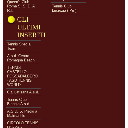
Queen's Club
Roma S. S. D. A
Tennis Club
R.l.
Lucrezia ( Pu )
GLI
ULTIMI
INSERITI
Tennis Special
Team
A.s.d. Centro
Romagna Beach
TENNIS
CASTELLO
FOSSADALBERO
- ASD TENNIS
WORLD
C.t. Latisana A.s.d.
Tennis Club
Bleggio A.s.d.
A.S.D. S. Pietro a
Malmantile
CIRCOLO TENNIS
DOZZA -