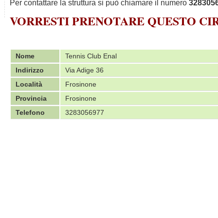
Per contattare la struttura si può chiamare il numero
328305
VORRESTI PRENOTARE QUESTO C
Nome
Tennis Club Enal
Indirizzo
Via Adige 36
Località
Frosinone
Provincia
Frosinone
Telefono
3283056977