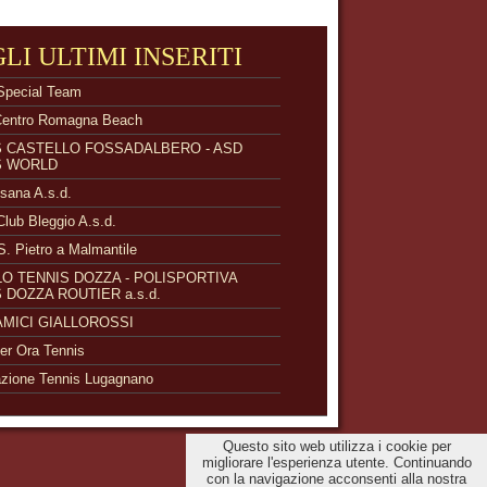
GLI ULTIMI INSERITI
Special Team
Centro Romagna Beach
S CASTELLO FOSSADALBERO - ASD
S WORLD
isana A.s.d.
Club Bleggio A.s.d.
S. Pietro a Malmantile
O TENNIS DOZZA - POLISPORTIVA
 DOZZA ROUTIER a.s.d.
 AMICI GIALLOROSSI
r Ora Tennis
zione Tennis Lugagnano
Questo sito web utilizza i cookie per
migliorare l'esperienza utente. Continuando
con la navigazione acconsenti alla nostra