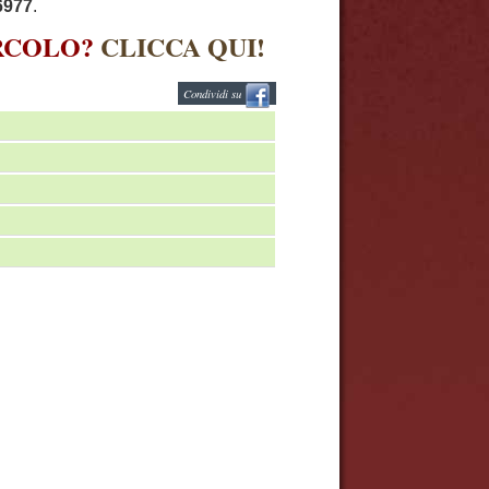
6977
.
IRCOLO?
CLICCA QUI!
Condividi su