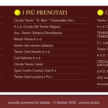
I PIÙ PRENOTATI
Circolo Tennis " R. Beni " Chiaravalle ( An )
Tennis 
A.s.d. Circolo Del Tennis Ragusa
A.s.d. 
Ass. Tennis Olimpica Dossobuono
TENNI
TENNI
Rifredi Tennis A.s.d.
C.t. Lat
tennis club verona cabianca
Tennis 
Tennis Club Noceto A.s.d.
A.S.D. 
Cral Dalmine A.s.d.
CIRCOL
Circolo Tennis Cantu'
VIRTUS
Sport Centro Country Club A.s.
A.P.D.
Tennis Club Lucrezia ( Pu )
ASC Aue
Associa
proudly powered by
Sablab
- © Sablab 2026 -
privacy policy