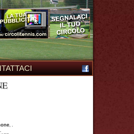
TATTACI
NE
none
, .
.